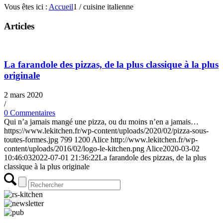
Vous êtes ici :
Accueil
1
/
cuisine italienne
Articles
La farandole des pizzas, de la plus classique à la plus
originale
2 mars 2020
/
0 Commentaires
Qui n’a jamais mangé une pizza, ou du moins n’en a jamais…
https://www.lekitchen.fr/wp-content/uploads/2020/02/pizza-sous-
toutes-formes.jpg
799
1200
Alice
http://www.lekitchen.fr/wp-
content/uploads/2016/02/logo-le-kitchen.png
Alice
2020-03-02
10:46:03
2022-07-01 21:36:22
La farandole des pizzas, de la plus
classique à la plus originale