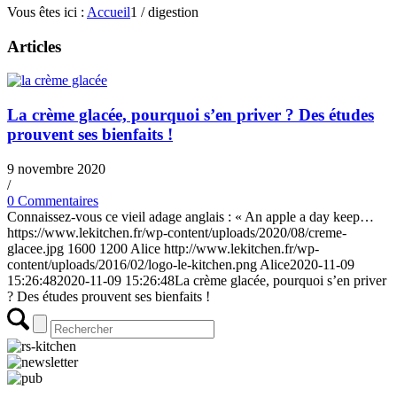
Vous êtes ici :
Accueil
1
/
digestion
Articles
La crème glacée, pourquoi s’en priver ? Des études
prouvent ses bienfaits !
9 novembre 2020
/
0 Commentaires
Connaissez-vous ce vieil adage anglais : « An apple a day keep…
https://www.lekitchen.fr/wp-content/uploads/2020/08/creme-
glacee.jpg
1600
1200
Alice
http://www.lekitchen.fr/wp-
content/uploads/2016/02/logo-le-kitchen.png
Alice
2020-11-09
15:26:48
2020-11-09 15:26:48
La crème glacée, pourquoi s’en priver
? Des études prouvent ses bienfaits !