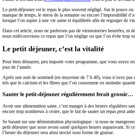
Le petit-déjeuner est le repas le plus souvent négligé. Sur le pouce ou
manque de temps, le stress de la semaine ou encore l’impossibilité d’ava
lorsque l’on aspire à une vie saine et équilibrée afin de regorger de vita
Dans cet article, nous ne parlerons pas de viennoiseries beurrées, ni de
nous redécouvrions ce repas que l’on néglige ou que l’on évite trop s
Le petit déjeuner, c’est la vitalité
Pour bien démarrer, peu importe votre programme, que vous soyez en pl
jour de l’année.
Après une nuit de sommeil (en moyenne de 7 h 40), vous n’avez pas mang
tels que le calcium et les fibres que l’on consomme en moindre quantit
Sauter le petit-déjeuner régulièrement ferait grossir…
Avoir une alimentation saine, c’est manger à des heures régulières sa
encore trop nombreux à croire, que le fait de sauter un repas peut aider
Se basant sur une démonstration physiologique : si nous ne mangeons 
petit déjeuner que nous avons sauté quelques heures auparavant. Si ce
l’heure du déjeuner sera ainsi stocké sous forme de graisse.