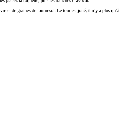
es placez la roquette, puis les tranches d’avocat.
re et de graines de tournesol. Le tour est joué, il n’y a plus qu’à