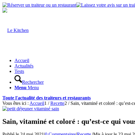
Accueil
Actualités
Tests
Rechercher
Menu
Menu
Toute l'actualité des traiteurs et restaurants
Vous êtes ici :
Accueil
1
/
Recette
2
/
Sain, vitaminé et coloré : qu’est-c
Sain, vitaminé et coloré : qu’est-ce qui vou
Publié le
24 mai 2021
|
0 Commentaires
|
Recette
|
Mis à jour le
23 mai 