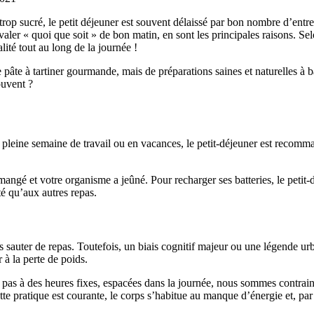
 trop sucré, le petit déjeuner est souvent délaissé par bon nombre d’entr
ler « quoi que soit » de bon matin, en sont les principales raisons. Selo
lité tout au long de la journée !
 pâte à tartiner gourmande, mais de préparations saines et naturelles à ba
ouvent ?
eine semaine de travail ou en vacances, le petit-déjeuner est recomman
é et votre organisme a jeûné. Pour recharger ses batteries, le petit-dé
é qu’aux autres repas.
ns sauter de repas. Toutefois, un biais cognitif majeur ou une légende 
 à la perte de poids.
pas à des heures fixes, espacées dans la journée, nous sommes contrain
tte pratique est courante, le corps s’habitue au manque d’énergie et, p