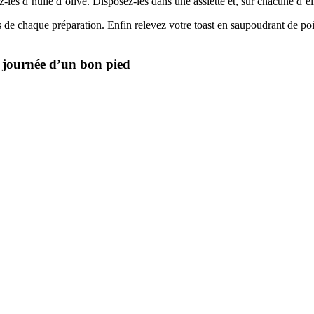
les d’huile d’olive. Disposez-les dans une assiette et, sur chacune d’ell
us de chaque préparation. Enfin relevez votre toast en saupoudrant de poiv
 journée d’un bon pied