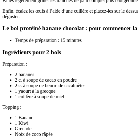
Faites légèrement griller les tranches de pain complet puis badigeonnez-
Enfin, écalez les œufs à l’aide d’une cuillère et placez-les sur le dess
déguster.
Le bol protéiné banane-chocolat : pour commencer la
Temps de préparation : 15 minutes
Ingrédients pour 2 bols
Préparation :
2 bananes
2 c. à soupe de cacao en poudre
2 c. à soupe de beurre de cacahuètes
1 yaourt à la grecque
1 cuillère à soupe de miel
Topping :
1 Banane
1 Kiwi
Grenade
Noix de coco râpée