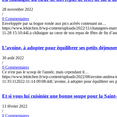
28 novembre 2022
/
0 Commentaires
Enveloppée par sa bogue ronde aux pics acérés contenant un…
https://www.lekitchen.fr/wp-content/uploads/2022/11/chataignes-marr
11-28 15:10:44
La châtaigne au cœur de nos repas de fêtes de fin d’a
L’avoine, à adopter pour équilibrer ses petits déjeuners
30 août 2022
/
0 Commentaires
Ce n'est pas le scoop de l'année, mais cependant il…
https://www.lekitchen.fr/wp-content/uploads/2022/08/avoine-andrea
11:35:11
2022-11-14 09:08:44
L’avoine, à adopter pour équilibrer ses pe
Et si vous lui cuisiniez une bonne soupe pour la Saint-
13 février 2022
/
0 Commentaires