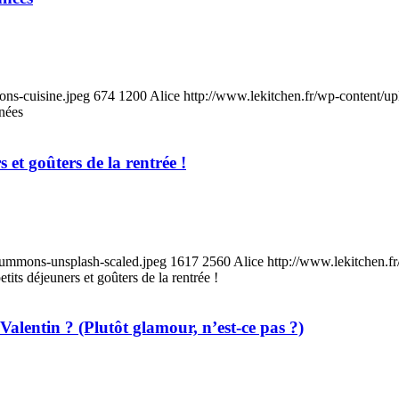
ons-cuisine.jpeg
674
1200
Alice
http://www.lekitchen.fr/wp-content/up
nnées
 et goûters de la rentrée !
-tummons-unsplash-scaled.jpeg
1617
2560
Alice
http://www.lekitchen.f
tits déjeuners et goûters de la rentrée !
Valentin ? (Plutôt glamour, n’est-ce pas ?)