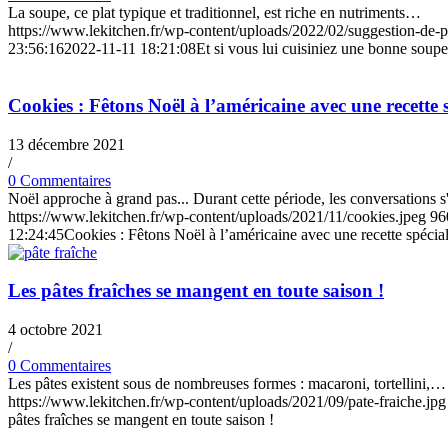
La soupe, ce plat typique et traditionnel, est riche en nutriments…
https://www.lekitchen.fr/wp-content/uploads/2022/02/suggestion-de-p
23:56:16
2022-11-11 18:21:08
Et si vous lui cuisiniez une bonne soupe
Cookies : Fêtons Noël à l’américaine avec une recette s
13 décembre 2021
/
0 Commentaires
Noël approche à grand pas... Durant cette période, les conversations 
https://www.lekitchen.fr/wp-content/uploads/2021/11/cookies.jpeg
96
12:24:45
Cookies : Fêtons Noël à l’américaine avec une recette spécial
Les pâtes fraîches se mangent en toute saison !
4 octobre 2021
/
0 Commentaires
Les pâtes existent sous de nombreuses formes : macaroni, tortellini,…
https://www.lekitchen.fr/wp-content/uploads/2021/09/pate-fraiche.jpg
pâtes fraîches se mangent en toute saison !