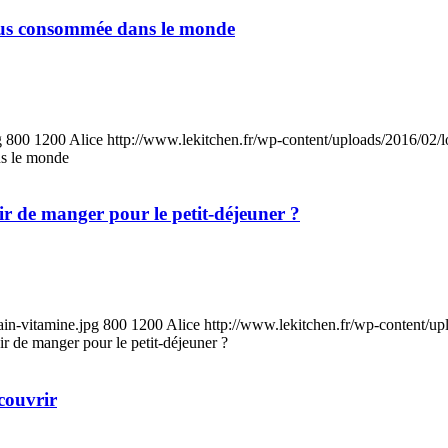
 plus consommée dans le monde
g
800
1200
Alice
http://www.lekitchen.fr/wp-content/uploads/2016/02/l
ns le monde
isir de manger pour le petit-déjeuner ?
ain-vitamine.jpg
800
1200
Alice
http://www.lekitchen.fr/wp-content/up
sir de manger pour le petit-déjeuner ?
écouvrir