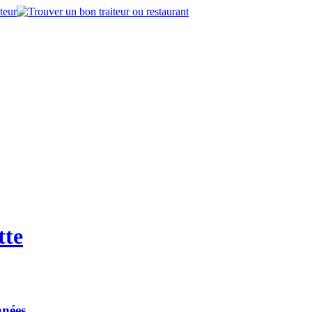
tte
nnées