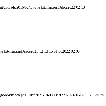
nt/uploads/2016/02/logo-le-kitchen.png
Alice
2022-02-13
-le-kitchen.png
Alice
2021-12-13 15:01:30
2022-02-05
ogo-le-kitchen.png
Alice
2021-10-04 11:26:29
2021-10-04 11:26:29
Les