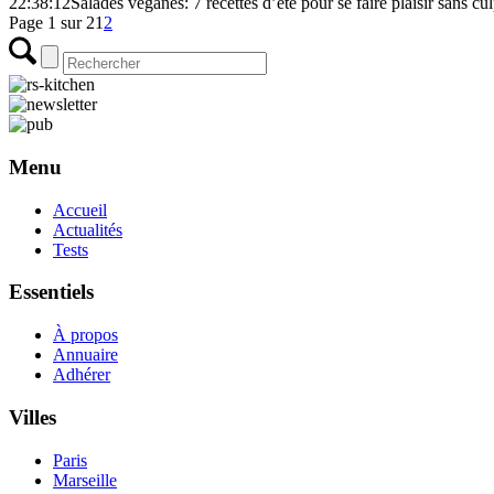
22:38:12
Salades véganes: 7 recettes d’été pour se faire plaisir sans cul
Page 1 sur 2
1
2
Menu
Accueil
Actualités
Tests
Essentiels
À propos
Annuaire
Adhérer
Villes
Paris
Marseille