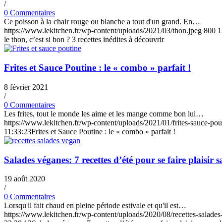
/
0 Commentaires
Ce poisson à la chair rouge ou blanche a tout d'un grand. En…
https://www.lekitchen.fr/wp-content/uploads/2021/03/thon.jpeg
800
1
le thon, c’est si bon ? 3 recettes inédites à découvrir
Frites et Sauce Poutine : le « combo » parfait !
8 février 2021
/
0 Commentaires
Les frites, tout le monde les aime et les mange comme bon lui…
https://www.lekitchen.fr/wp-content/uploads/2021/01/frites-sauce-pou
11:33:23
Frites et Sauce Poutine : le « combo » parfait !
Salades véganes: 7 recettes d’été pour se faire plaisir s
19 août 2020
/
0 Commentaires
Lorsqu'il fait chaud en pleine période estivale et qu'il est…
https://www.lekitchen.fr/wp-content/uploads/2020/08/recettes-salade