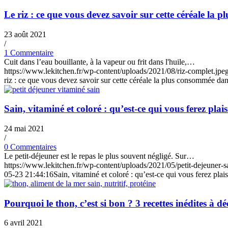
Le riz : ce que vous devez savoir sur cette céréale la
23 août 2021
/
1 Commentaire
Cuit dans l’eau bouillante, à la vapeur ou frit dans l'huile,…
https://www.lekitchen.fr/wp-content/uploads/2021/08/riz-complet.jpe
riz : ce que vous devez savoir sur cette céréale la plus consommée da
Sain, vitaminé et coloré : qu’est-ce qui vous ferez pla
24 mai 2021
/
0 Commentaires
Le petit-déjeuner est le repas le plus souvent négligé. Sur…
https://www.lekitchen.fr/wp-content/uploads/2021/05/petit-dejeuner-s
05-23 21:44:16
Sain, vitaminé et coloré : qu’est-ce qui vous ferez plai
Pourquoi le thon, c’est si bon ? 3 recettes inédites à d
6 avril 2021