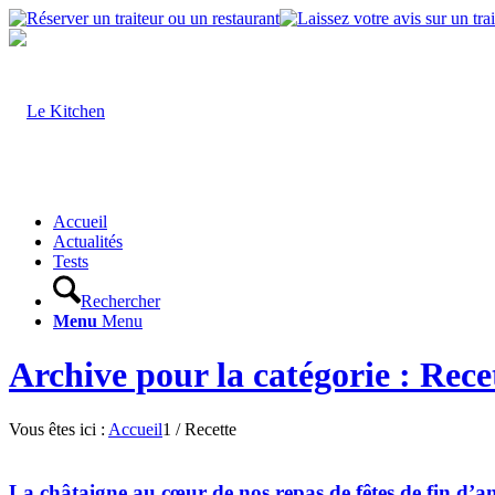
Accueil
Actualités
Tests
Rechercher
Menu
Menu
Archive pour la catégorie : Rece
Vous êtes ici :
Accueil
1
/
Recette
La châtaigne au cœur de nos repas de fêtes de fin d’a